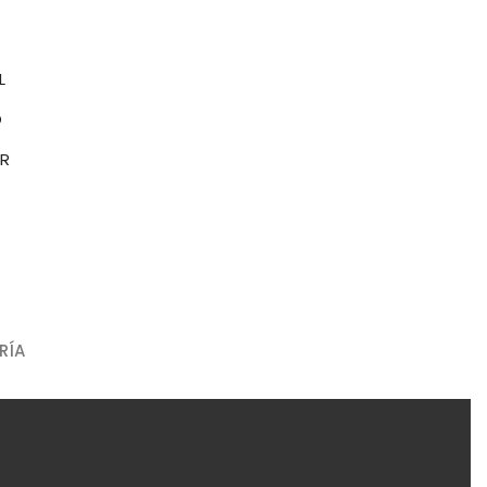
L
O
OR
RÍA