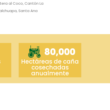
etera al Coco, Cantón La
alchuapa, Santa Ana
80,000
s
Hectáreas de caña
cosechadas
anualmente