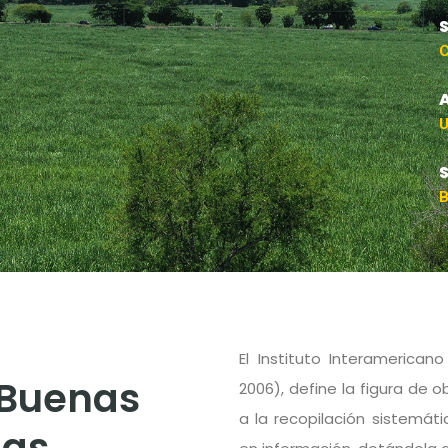
C
U
B
El Instituto Interamerican
 Buenas
2006), define la figura de
a la recopilación sistemá
las