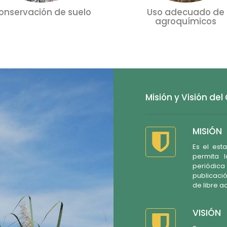
onservación de suelo
Uso adecuado de
agroquímicos
Misión y Visión del
MISIÓN
Es el est
permita 
periódic
publicaci
de libre a
VISIÓN