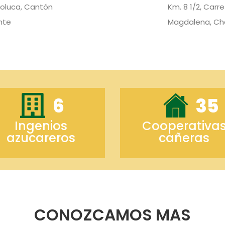
coluca, Cantón
Km. 8 1/2, Carr
nte
Magdalena, Ch
6
35
Ingenios
Cooperativa
azucareros
cañeras
CONOZCAMOS MAS