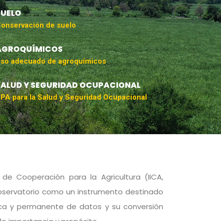
SUELO
onservación de suelo
AGROQUÍMICOS
so adecuado de agroquímicos
SALUD Y SEGURIDAD OCUPACIONAL
PA para la Salud y Seguridad Ocupacional
o de Cooperación para la Agricultura (IICA,
 observatorio como un instrumento destinado
tica y permanente de datos y su conversión